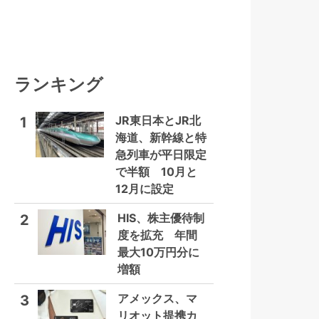
ランキング
JR東日本とJR北
1
海道、新幹線と特
急列車が平日限定
で半額 10月と
12月に設定
HIS、株主優待制
2
度を拡充 年間
最大10万円分に
増額
アメックス、マ
3
リオット提携カ