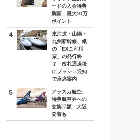
ードの入会特典
刷新 最大10万
ポイント
東海道・山陽・
4
九州新幹線、紙
の「EXご利用
票」の発行終
了 改札通過後
にプッシュ通知
で座席案内
アラスカ航空、
5
特典航空券への
交換半額 大阪
発着も