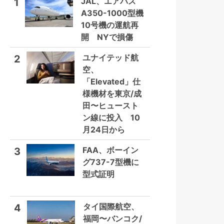
JAL、エアバス
1
A350-1000型機
10号機の運航再
開 NYで損傷
ユナイテッド航
2
空、
「Elevated」仕
様機材を東京/成
田〜ヒュースト
ン線に投入 10
月24日から
FAA、ボーイン
3
グ737-7型機に
型式証明
タイ国際航空、
4
福岡〜バンコク/