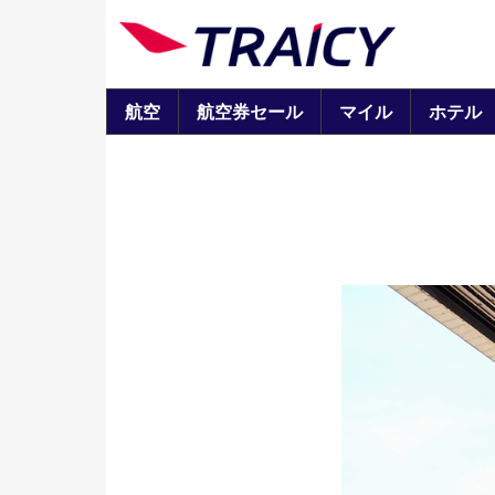
航空
航空券セール
マイル
ホテル