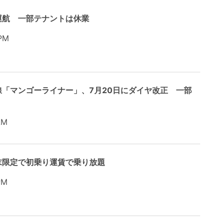
運航 一部テナントは休業
PM
「マンゴーライナー」、7月20日にダイヤ改正 一部
AM
末限定で初乗り運賃で乗り放題
PM