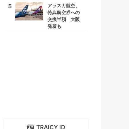
アラスカ航空、
5
特典航空券への
交換半額 大阪
発着も
TRAICY ID