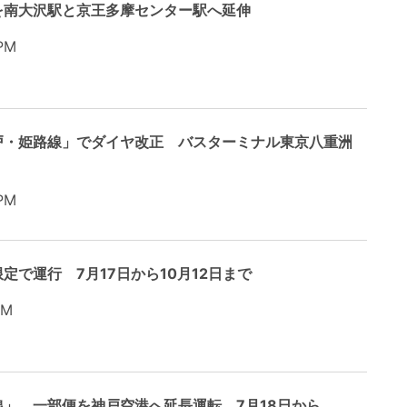
を南大沢駅と京王多摩センター駅へ延伸
PM
戸・姫路線」でダイヤ改正 バスターミナル東京八重洲
PM
で運行 7月17日から10月12日まで
PM
」、一部便を神戸空港へ延長運転 7月18日から