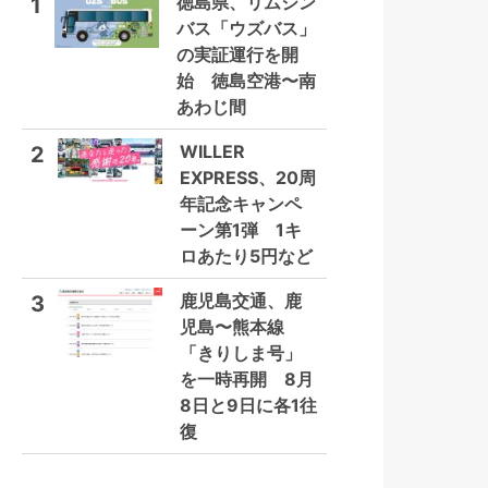
徳島県、リムジン
1
バス「ウズバス」
の実証運行を開
始 徳島空港〜南
あわじ間
WILLER
2
EXPRESS、20周
年記念キャンペ
ーン第1弾 1キ
ロあたり5円など
鹿児島交通、鹿
3
児島〜熊本線
「きりしま号」
を一時再開 8月
8日と9日に各1往
復