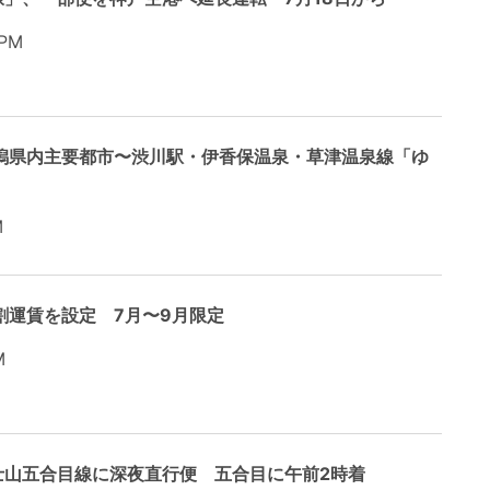
 PM
潟県内主要都市〜渋川駅・伊香保温泉・草津温泉線「ゆ
M
割運賃を設定 7月〜9月限定
M
士山五合目線に深夜直行便 五合目に午前2時着