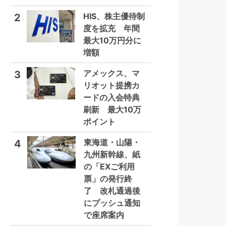
HIS、株主優待制
2
度を拡充 年間
最大10万円分に
増額
アメックス、マ
3
リオット提携カ
ードの入会特典
刷新 最大10万
ポイント
東海道・山陽・
4
九州新幹線、紙
の「EXご利用
票」の発行終
了 改札通過後
にプッシュ通知
で座席案内