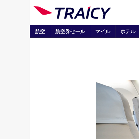
航空
航空券セール
マイル
ホテル