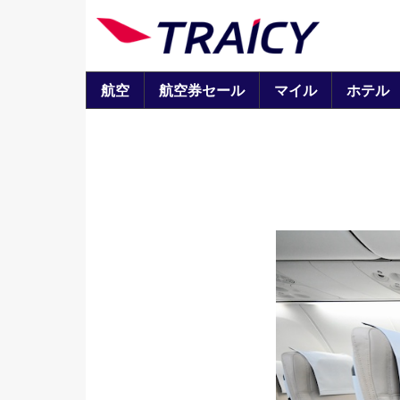
航空
航空券セール
マイル
ホテル