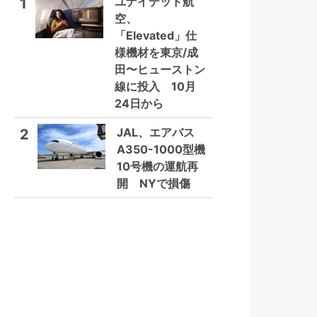
ユナイテッド航
1
空、
「Elevated」仕
様機材を東京/成
田〜ヒューストン
線に投入 10月
24日から
JAL、エアバス
2
A350-1000型機
10号機の運航再
開 NYで損傷