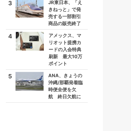
JR東日本、「え
3
きねっと」で発
売する一部割引
商品の販売終了
アメックス、マ
4
リオット提携カ
ードの入会特典
刷新 最大10万
ポイント
ANA、きょうの
5
沖縄/那覇発着臨
時便全便を欠
航 終日欠航に