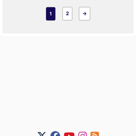
2
→
1