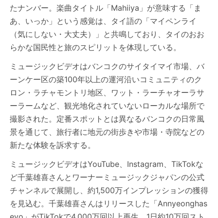
たナンバー。楽曲タイトル「Mahiiya」が意味する「ま
あ、いっか」という感覚は、タイ語の「マイペンライ
（気にしない・大丈夫）」と共鳴しており、タイのおお
らかな国民性と旅のスピリットを体現している。
ミュージックビデオはバンコクのサイタイマイ市場、バ
ーンケー区の築100年以上の運河沿いコミュニティのク
ロン・ラチャモントリ地区、ワット・ラーチャオーラサ
ーラームなど、観光地化されていないローカルな場所で
撮影された。定番スポットとは異なるバンコクの日常風
景を通じて、旅行者に地元の街歩きや市場・寺院などの
新たな体験を訴求する。
ミュージックビデオはYouTube、Instagram、TikTokな
ど千葉雄喜さんとワーナーミュージックジャパンの公式
チャンネルで展開し、約1,500万インプレッションの獲得
を見込む。千葉雄喜さんはリリースした「Annyeonghas
eyo」がTikTokで4,000万回以上再生、1日約10万回スト