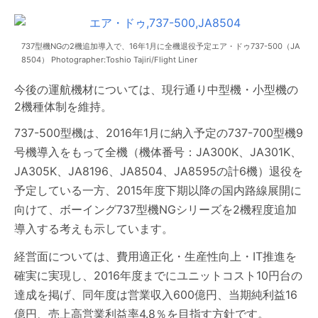
737型機NGの2機追加導入で、16年1月に全機退役予定エア・ドゥ737-500（JA
8504） Photographer:Toshio Tajiri/Flight Liner
今後の運航機材については、現行通り中型機・小型機の
2機種体制を維持。
737-500型機は、2016年1月に納入予定の737-700型機9
号機導入をもって全機（機体番号：JA300K、JA301K、
JA305K、JA8196、JA8504、JA8595の計6機）退役を
予定している一方、2015年度下期以降の国内路線展開に
向けて、ボーイング737型機NGシリーズを2機程度追加
導入する考えも示しています。
経営面については、費用適正化・生産性向上・IT推進を
確実に実現し、2016年度までにユニットコスト10円台の
達成を掲げ、同年度は営業収入600億円、当期純利益16
億円、売上高営業利益率4.8％を目指す方針です。