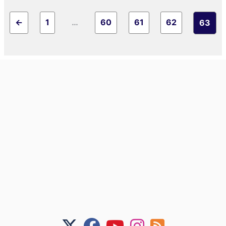
←
1
…
60
61
62
63