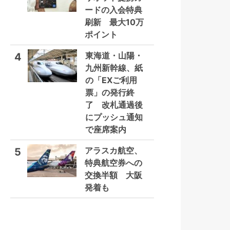
ードの入会特典
刷新 最大10万
ポイント
東海道・山陽・
4
九州新幹線、紙
の「EXご利用
票」の発行終
了 改札通過後
にプッシュ通知
で座席案内
アラスカ航空、
5
特典航空券への
交換半額 大阪
発着も