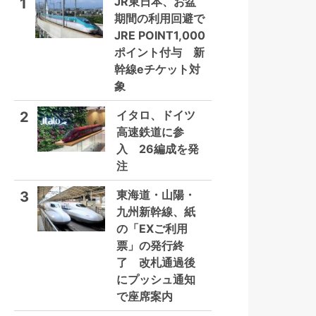
JR東日本、お盆
1
期間の利用回避で
JRE POINT1,000
ポイント付与 新
幹線eチケット対
象
イタロ、ドイツ
2
高速鉄道に参
入 26編成を発
注
東海道・山陽・
3
九州新幹線、紙
の「EXご利用
票」の発行終
了 改札通過後
にプッシュ通知
で座席案内