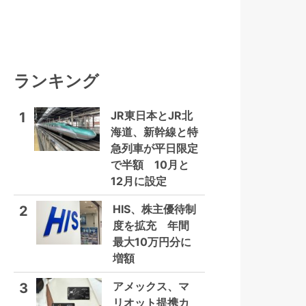
ランキング
JR東日本とJR北
1
海道、新幹線と特
急列車が平日限定
で半額 10月と
12月に設定
HIS、株主優待制
2
度を拡充 年間
最大10万円分に
増額
アメックス、マ
3
リオット提携カ