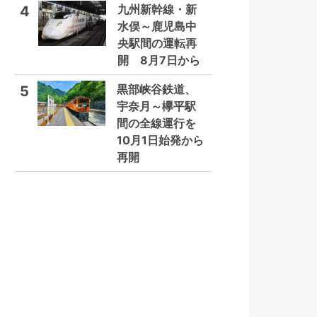
九州新幹線・新
4
水俣～鹿児島中
央駅間の運転再
開 8月7日から
黒部峡谷鉄道、
5
宇奈月～欅平駅
間の全線運行を
10月1日始発から
再開