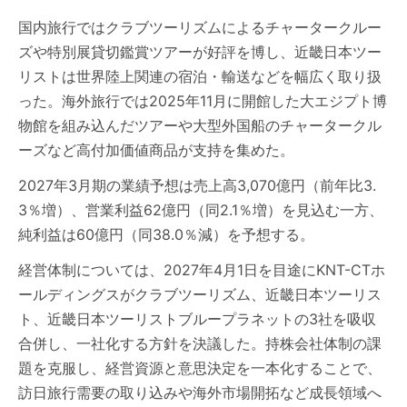
国内旅行ではクラブツーリズムによるチャータークルー
ズや特別展貸切鑑賞ツアーが好評を博し、近畿日本ツー
リストは世界陸上関連の宿泊・輸送などを幅広く取り扱
った。海外旅行では2025年11月に開館した大エジプト博
物館を組み込んだツアーや大型外国船のチャータークル
ーズなど高付加価値商品が支持を集めた。
2027年3月期の業績予想は売上高3,070億円（前年比3.
3％増）、営業利益62億円（同2.1％増）を見込む一方、
純利益は60億円（同38.0％減）を予想する。
経営体制については、2027年4月1日を目途にKNT-CTホ
ールディングスがクラブツーリズム、近畿日本ツーリス
ト、近畿日本ツーリストブループラネットの3社を吸収
合併し、一社化する方針を決議した。持株会社体制の課
題を克服し、経営資源と意思決定を一本化することで、
訪日旅行需要の取り込みや海外市場開拓など成長領域へ