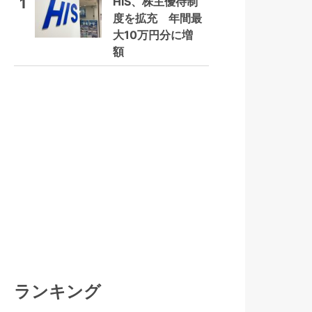
HIS、株主優待制
1
度を拡充 年間最
大10万円分に増
額
ランキング