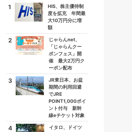
HIS、株主優待制
1
度を拡充 年間最
大10万円分に増
額
じゃらんnet、
2
「じゃらんクー
ポンフェス」開
催 最大2万円ク
ーポン配布
JR東日本、お盆
3
期間の利用回避
でJRE
POINT1,000ポイ
ント付与 新幹
線eチケット対象
イタロ、ドイツ
4