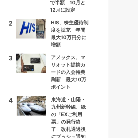
で半額 10月と
12月に設定
HIS、株主優待制
2
度を拡充 年間
最大10万円分に
増額
アメックス、マ
3
リオット提携カ
ードの入会特典
刷新 最大10万
ポイント
東海道・山陽・
4
九州新幹線、紙
の「EXご利用
票」の発行終
了 改札通過後
にプッシュ通知