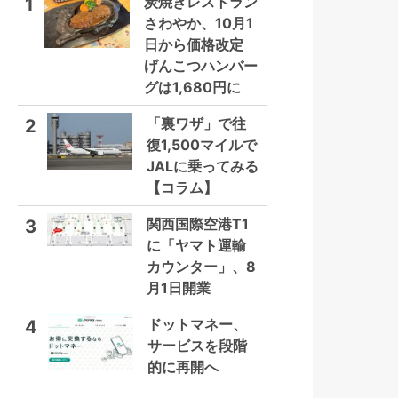
炭焼きレストラン
1
さわやか、10月1
日から価格改定
げんこつハンバー
グは1,680円に
「裏ワザ」で往
2
復1,500マイルで
JALに乗ってみる
【コラム】
関西国際空港T1
3
に「ヤマト運輸
カウンター」、8
月1日開業
ドットマネー、
4
サービスを段階
的に再開へ