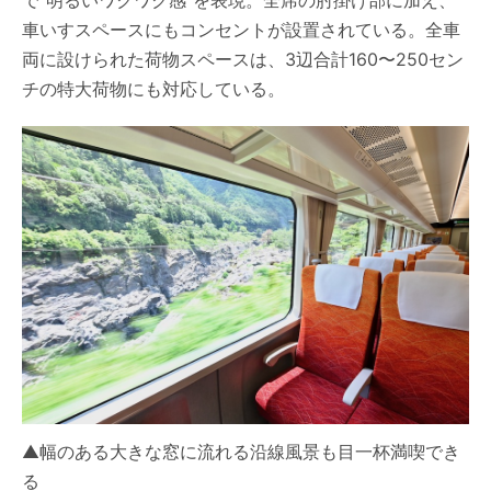
で“明るいワクワク感”を表現。全席の肘掛け部に加え、
車いすスペースにもコンセントが設置されている。全車
両に設けられた荷物スペースは、3辺合計160〜250セン
チの特大荷物にも対応している。
▲幅のある大きな窓に流れる沿線風景も目一杯満喫でき
る