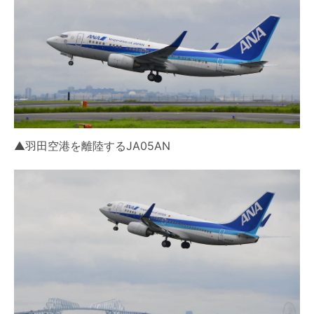
▲羽田空港を離陸するJA05AN