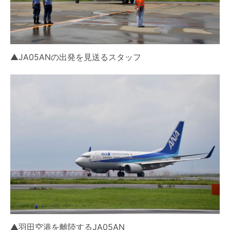
▲JA05ANの出発を見送るスタッフ
▲羽田空港を離陸するJA05AN