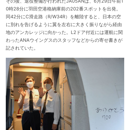
その後、退役整備が行われたJA05ANは、6月29日午前1
0時28分に羽田空港格納庫前の202番スポットを出発。
同42分にC滑走路（R/W34R）を離陸すると、日本の空
に別れを告げるように翼を左右に大きく振りながら経由
地のアンカレッジに向かった。L2ドア付近には運航に関
わったANAウイングスのスタッフなどからの寄せ書きが
記されていた。