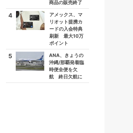
商品の販売終了
アメックス、マ
4
リオット提携カ
ードの入会特典
刷新 最大10万
ポイント
ANA、きょうの
5
沖縄/那覇発着臨
時便全便を欠
航 終日欠航に