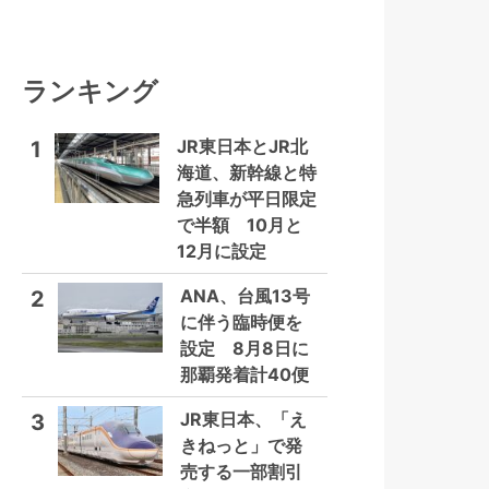
ランキング
JR東日本とJR北
1
海道、新幹線と特
急列車が平日限定
で半額 10月と
12月に設定
ANA、台風13号
2
に伴う臨時便を
設定 8月8日に
那覇発着計40便
JR東日本、「え
3
きねっと」で発
売する一部割引