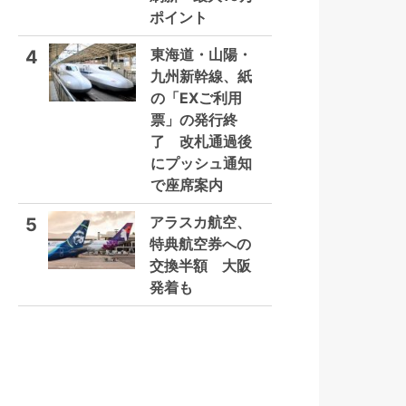
ポイント
東海道・山陽・
4
九州新幹線、紙
の「EXご利用
票」の発行終
了 改札通過後
にプッシュ通知
で座席案内
アラスカ航空、
5
特典航空券への
交換半額 大阪
発着も