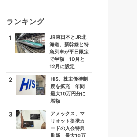
ランキング
JR東日本とJR北
1
海道、新幹線と特
急列車が平日限定
で半額 10月と
12月に設定
HIS、株主優待制
2
度を拡充 年間
最大10万円分に
増額
アメックス、マ
3
リオット提携カ
ードの入会特典
刷新 最大10万