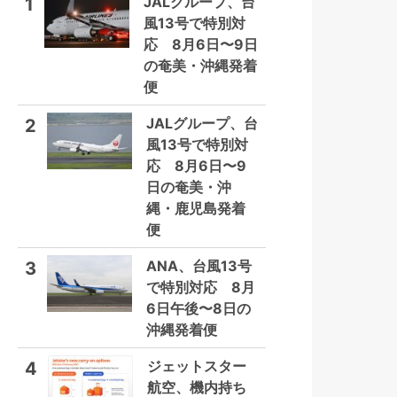
JALグループ、台
1
風13号で特別対
応 8月6日〜9日
の奄美・沖縄発着
便
JALグループ、台
2
風13号で特別対
応 8月6日〜9
日の奄美・沖
縄・鹿児島発着
便
ANA、台風13号
3
で特別対応 8月
6日午後〜8日の
沖縄発着便
ジェットスター
4
航空、機内持ち