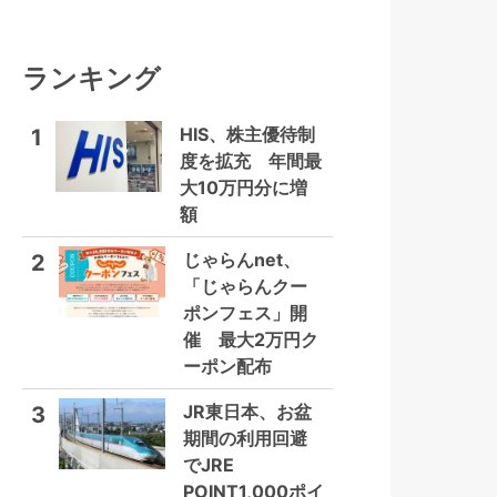
ランキング
HIS、株主優待制
1
度を拡充 年間最
大10万円分に増
額
じゃらんnet、
2
「じゃらんクー
ポンフェス」開
催 最大2万円ク
ーポン配布
JR東日本、お盆
3
期間の利用回避
でJRE
POINT1,000ポイ