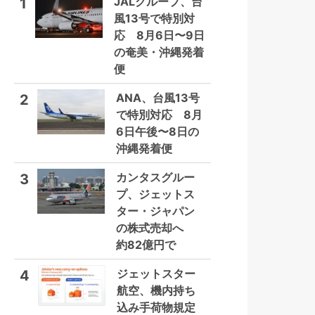
JALグループ、台
1
風13号で特別対
応 8月6日〜9日
の奄美・沖縄発着
便
ANA、台風13号
2
で特別対応 8月
6日午後〜8日の
沖縄発着便
カンタスグルー
3
プ、ジェットス
ター・ジャパン
の株式売却へ
約82億円で
ジェットスター
4
航空、機内持ち
込み手荷物規定