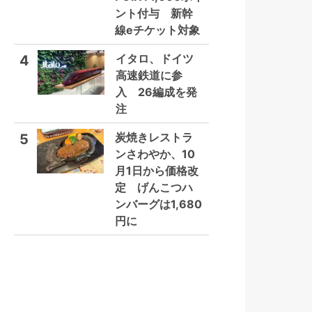
ント付与 新幹
線eチケット対象
イタロ、ドイツ
4
高速鉄道に参
入 26編成を発
注
炭焼きレストラ
5
ンさわやか、10
月1日から価格改
定 げんこつハ
ンバーグは1,680
円に