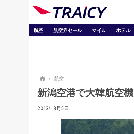
航空
航空券セール
マイル
ホテル
/
航空
新潟空港で大韓航空
2013年8月5日