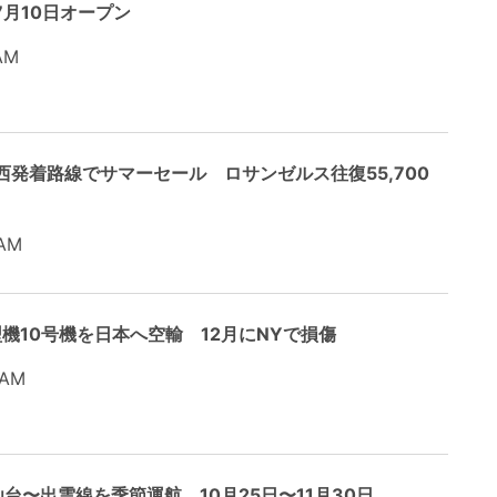
7月10日オープン
AM
西発着路線でサマーセール ロサンゼルス往復55,700
AM
0型機10号機を日本へ空輸 12月にNYで損傷
 AM
〜出雲線を季節運航 10月25日〜11月30日