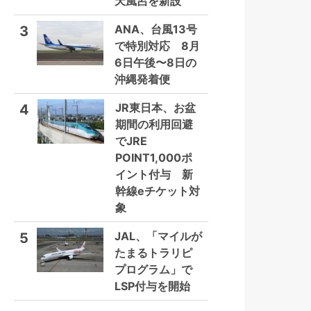
天風呂を新設
ANA、台風13号
3
で特別対応 8月
6日午後〜8日の
沖縄発着便
JR東日本、お盆
4
期間の利用回避
でJRE
POINT1,000ポ
イント付与 新
幹線eチケット対
象
JAL、「マイルが
5
たまるトラリピ
プログラム」で
LSP付与を開始