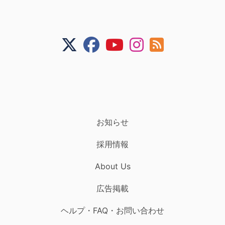
お知らせ
採用情報
About Us
広告掲載
ヘルプ・FAQ・お問い合わせ