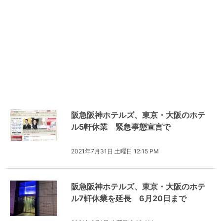
阪急阪神ホテルズ、東京・大阪のホテ
ル5軒休業 緊急事態宣言で
2021年7月31日 土曜日 12:15 PM
阪急阪神ホテルズ、東京・大阪のホテ
ル7軒休業を延長 6月20日まで