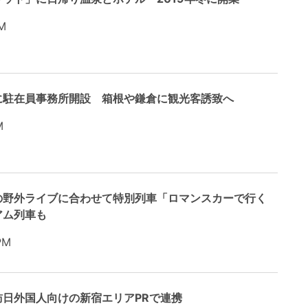
M
に駐在員事務所開設 箱根や鎌倉に観光客誘致へ
M
の野外ライブに合わせて特別列車「ロマンスカーで行く
アム列車も
PM
日外国人向けの新宿エリアPRで連携