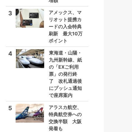
増額
アメックス、マ
3
リオット提携カ
ードの入会特典
刷新 最大10万
ポイント
東海道・山陽・
4
九州新幹線、紙
の「EXご利用
票」の発行終
了 改札通過後
にプッシュ通知
で座席案内
アラスカ航空、
5
特典航空券への
交換半額 大阪
発着も