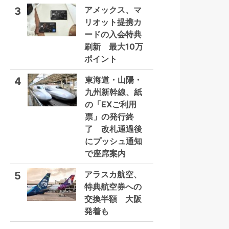
アメックス、マ
3
リオット提携カ
ードの入会特典
刷新 最大10万
ポイント
東海道・山陽・
4
九州新幹線、紙
の「EXご利用
票」の発行終
了 改札通過後
にプッシュ通知
で座席案内
アラスカ航空、
5
特典航空券への
交換半額 大阪
発着も