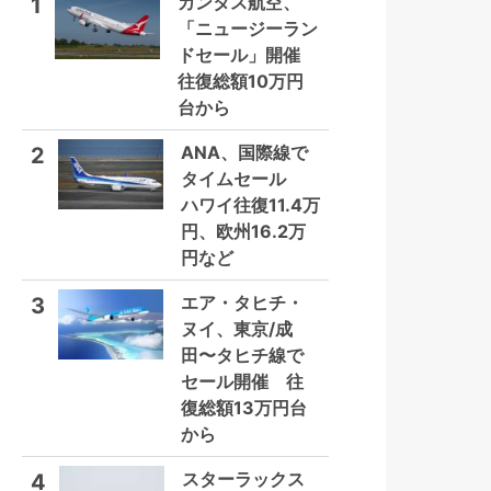
カンタス航空、
1
「ニュージーラン
ドセール」開催
往復総額10万円
台から
ANA、国際線で
2
タイムセール
ハワイ往復11.4万
円、欧州16.2万
円など
エア・タヒチ・
3
ヌイ、東京/成
田〜タヒチ線で
セール開催 往
復総額13万円台
から
スターラックス
4