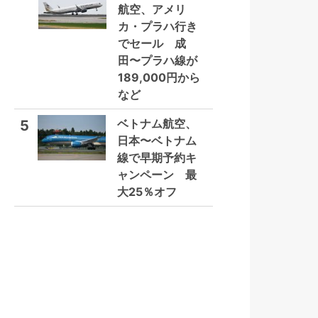
航空、アメリ
カ・プラハ行き
でセール 成
田〜プラハ線が
189,000円から
など
ベトナム航空、
5
日本〜ベトナム
線で早期予約キ
ャンペーン 最
大25％オフ