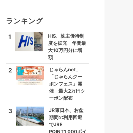
ランキング
HIS、株主優待制
1
度を拡充 年間最
大10万円分に増
額
じゃらんnet、
2
「じゃらんクー
ポンフェス」開
催 最大2万円ク
ーポン配布
JR東日本、お盆
3
期間の利用回避
でJRE
POINT1,000ポイ