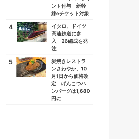
ント付与 新幹
線eチケット対象
イタロ、ドイツ
4
高速鉄道に参
入 26編成を発
注
炭焼きレストラ
5
ンさわやか、10
月1日から価格改
定 げんこつハ
ンバーグは1,680
円に