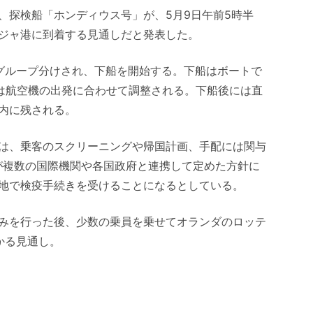
、探検船「ホンディウス号」が、5月9日午前5時半
ジャ港に到着する見通しだと発表した。
グループ分けされ、下船を開始する。下船はボートで
順は航空機の出発に合わせて調整される。下船後には直
内に残される。
は、乗客のスクリーニングや帰国計画、手配には関与
が複数の国際機関や各国政府と連携して定めた方針に
地で検疫手続きを受けることになるとしている。
みを行った後、少数の乗員を乗せてオランダのロッテ
かる見通し。