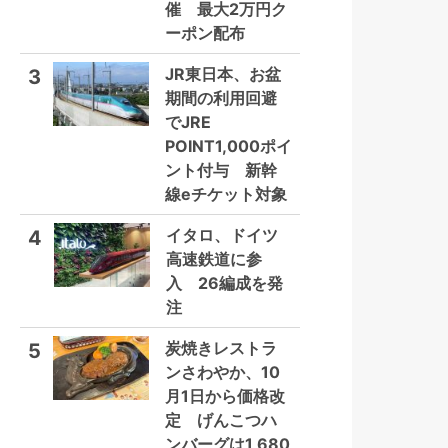
催 最大2万円ク
ーポン配布
JR東日本、お盆
3
期間の利用回避
でJRE
POINT1,000ポイ
ント付与 新幹
線eチケット対象
イタロ、ドイツ
4
高速鉄道に参
入 26編成を発
注
炭焼きレストラ
5
ンさわやか、10
月1日から価格改
定 げんこつハ
ンバーグは1,680