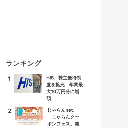
ランキング
HIS、株主優待制
1
度を拡充 年間最
大10万円分に増
額
じゃらんnet、
2
「じゃらんクー
ポンフェス」開