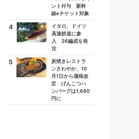
ント付与 新幹
線eチケット対象
イタロ、ドイツ
4
高速鉄道に参
入 26編成を発
注
炭焼きレストラ
5
ンさわやか、10
月1日から価格改
定 げんこつハ
ンバーグは1,680
円に