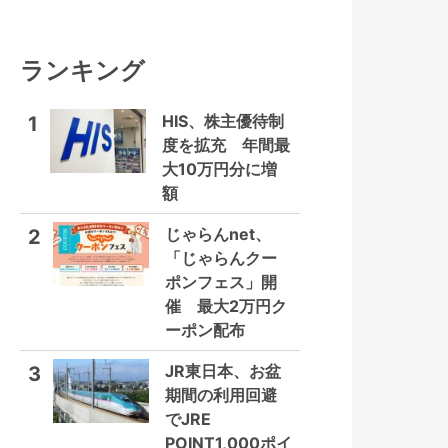
ランキング
HIS、株主優待制
1
度を拡充 年間最
大10万円分に増
額
じゃらんnet、
2
「じゃらんクー
ポンフェス」開
催 最大2万円ク
ーポン配布
JR東日本、お盆
3
期間の利用回避
でJRE
POINT1,000ポイ