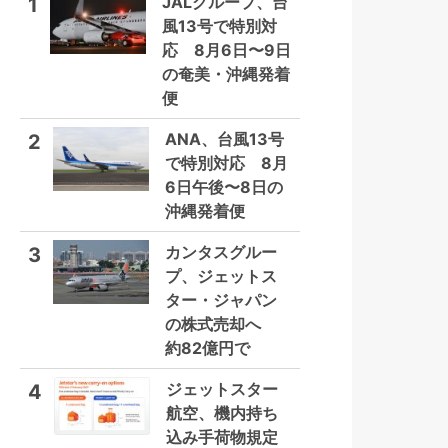
JALグループ、台
1
風13号で特別対
応 8月6日〜9日
の奄美・沖縄発着
便
ANA、台風13号
2
で特別対応 8月
6日午後〜8日の
沖縄発着便
カンタスグルー
3
プ、ジェットス
ター・ジャパン
の株式売却へ
約82億円で
ジェットスター
4
航空、機内持ち
込み手荷物規定