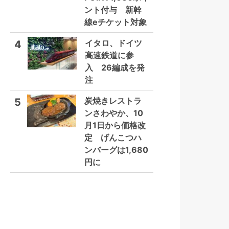
ント付与 新幹
線eチケット対象
イタロ、ドイツ
4
高速鉄道に参
入 26編成を発
注
炭焼きレストラ
5
ンさわやか、10
月1日から価格改
定 げんこつハ
ンバーグは1,680
円に