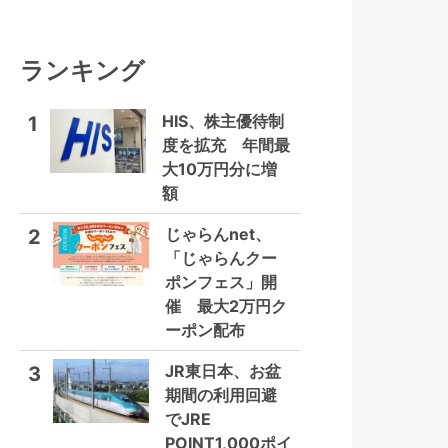
ランキング
HIS、株主優待制
1
度を拡充 年間最
大10万円分に増
額
じゃらんnet、
2
「じゃらんクー
ポンフェス」開
催 最大2万円ク
ーポン配布
JR東日本、お盆
3
期間の利用回避
でJRE
POINT1,000ポイ