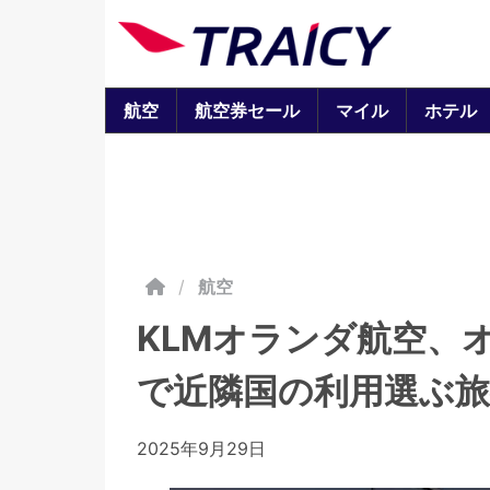
航空
航空券セール
マイル
ホテル
/
航空
KLMオランダ航空、
で近隣国の利用選ぶ旅
2025年9月29日