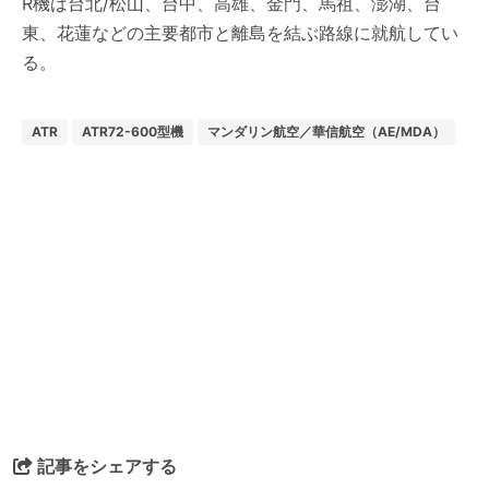
R機は台北/松山、台中、高雄、金門、馬祖、澎湖、台
東、花蓮などの主要都市と離島を結ぶ路線に就航してい
る。
ATR
ATR72-600型機
マンダリン航空／華信航空（AE/MDA）
記事をシェアする