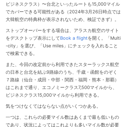
ビジネスクラス）〜台北といったルートも15,000マイル
でカバーできる可能性がある（2024年3月26日時点では
大韓航空の特典枠が表示されないため、検証できず）。
ストップオーバーをする場合は、アラスカ航空のサイト
をデスクトップ表示にして
Book a flight
を開く。「Multi
-city」を選び、「Use miles」にチェックを入れること
で検索できる。
また、今回の改定前から利用できたスターラックス航空
の日本と台北を結ぶ9路線のうち、千歳・函館をのぞく
７路線（仙台・成田・中部・関西・福岡・熊本・那覇）
はこれまで通り、エコノミークラス7,500マイルから、
ビジネスクラス15,000マイルから利用できる。
気をつけなくてはならない点がいくつかある。
一つは、これらの必要マイル数はあくまで最も低いもの
であり、状況によってはこれよりも多いマイル数が必要