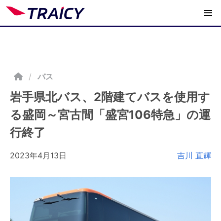
/
バス
岩手県北バス、2階建てバスを使用す
る盛岡～宮古間「盛宮106特急」の運
行終了
2023年4月13日
吉川 直輝