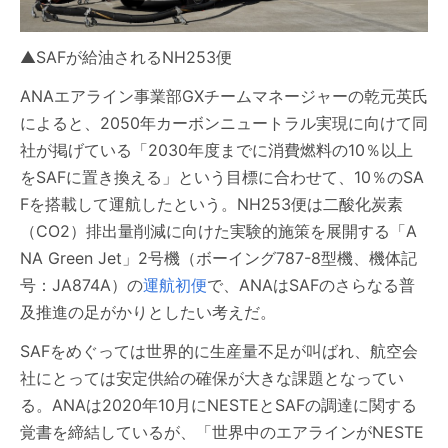
▲SAFが給油されるNH253便
ANAエアライン事業部GXチームマネージャーの乾元英氏
によると、2050年カーボンニュートラル実現に向けて同
社が掲げている「2030年度までに消費燃料の10％以上
をSAFに置き換える」という目標に合わせて、10％のSA
Fを搭載して運航したという。NH253便は二酸化炭素
（CO2）排出量削減に向けた実験的施策を展開する「A
NA Green Jet」2号機（ボーイング787-8型機、機体記
号：JA874A）の
運航初便
で、ANAはSAFのさらなる普
及推進の足がかりとしたい考えだ。
SAFをめぐっては世界的に生産量不足が叫ばれ、航空会
社にとっては安定供給の確保が大きな課題となってい
る。ANAは2020年10月にNESTEとSAFの調達に関する
覚書を締結しているが、「世界中のエアラインがNESTE