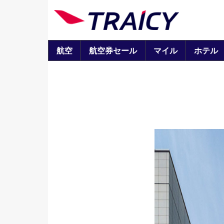
航空
航空券セール
マイル
ホテル