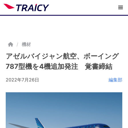
/
機材
アゼルバイジャン航空、ボーイング
787型機を4機追加発注 覚書締結
2022年7月26日
編集部