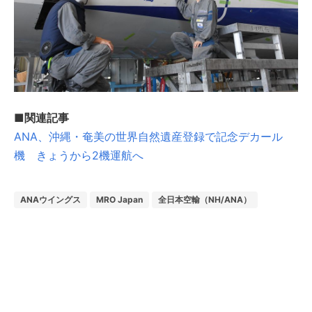
■関連記事
ANA、沖縄・奄美の世界自然遺産登録で記念デカール
機 きょうから2機運航へ
ANAウイングス
MRO Japan
全日本空輸（NH/ANA）