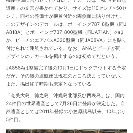
機体整備に合わせて行われた。デカールは「祝 世界自然
遺産」の文言が書かれており、サイズは110センチ×50セ
ンチ。同社の整備士が機首付近の両側面に貼り付けた。
このデザインのデカールは、ボーイング787-8型機（同J
A818A）とボーイング737-800型機（同JA71AN）のほ
か、ピーチのエアバスA320型機（同JA08VA）にも貼り
付けられて運航されている。なお、ANAとピーチが同一
デザインのデカールを掲出するのは初めてだという。
JA858Aは整備完了後の10月1日にドックアウトする予定
だが、その後の運航便は現在のところ決まっていない。
また、掲出終了時期も未定となっている。
「奄美大島、徳之島、沖縄島北部及び西表島」は、国内
24件目の世界遺産として7月26日に登録が決定した。自
然遺産としては2011年登録の小笠原諸島以来、10年ぶり
5件目。