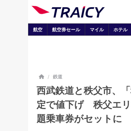
航空
航空券セール
マイル
ホテル
/
鉄道
西武鉄道と秩父市、「
定で値下げ 秩父エ
題乗車券がセットに