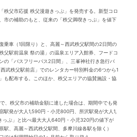
「秩父市応援 秩父漫遊きっぷ」を発売する。新型コロ
、市の補助のもと、従来の「秩父満喫きっぷ」を値下
復乗車（1回限り）と、高麗～西武秩父駅間の2日間の
秩父駅前温泉 祭の湯」の温泉エリア入館券、フードコ
ンの「バスフリーパス2日間」、三峯神社行き急行バ
 西武秩父駅前店」でのレンタカー特別料金の6つから1
」も配布する。このほか、秩父エリアの協賛施設・協
日までで、秩父市の補助金額に達した場合は、期間中でも発
発が大人1,590円・小児800円、所沢駅発が大人1,
きっぷ」と比べ最大大人640円・小児320円の値下が
原駅、高麗～西武秩父駅間、多摩川線各駅を除く）