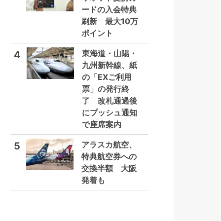
ードの入会特典
刷新 最大10万
ポイント
東海道・山陽・
4
九州新幹線、紙
の「EXご利用
票」の発行終
了 改札通過後
にプッシュ通知
で座席案内
アラスカ航空、
5
特典航空券への
交換半額 大阪
発着も