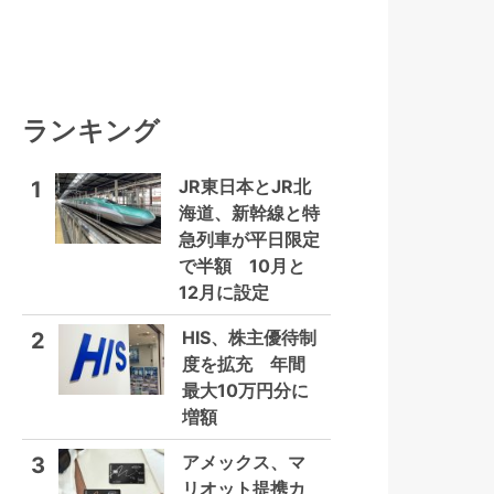
ランキング
JR東日本とJR北
1
海道、新幹線と特
急列車が平日限定
で半額 10月と
12月に設定
HIS、株主優待制
2
度を拡充 年間
最大10万円分に
増額
アメックス、マ
3
リオット提携カ