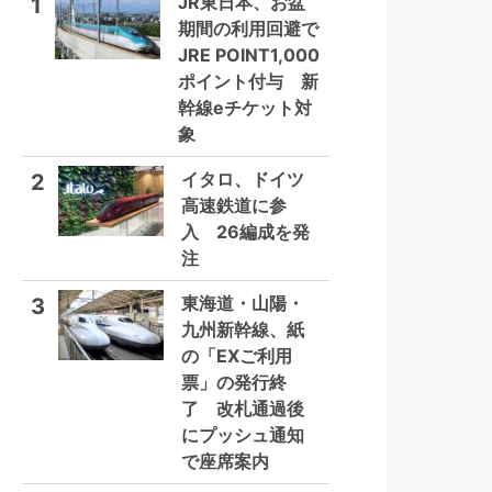
JR東日本、お盆
1
期間の利用回避で
JRE POINT1,000
ポイント付与 新
幹線eチケット対
象
イタロ、ドイツ
2
高速鉄道に参
入 26編成を発
注
東海道・山陽・
3
九州新幹線、紙
の「EXご利用
票」の発行終
了 改札通過後
にプッシュ通知
で座席案内