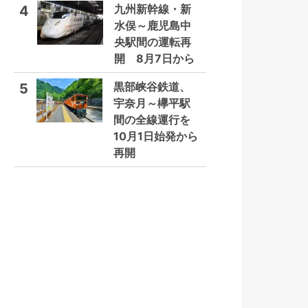
九州新幹線・新
4
水俣～鹿児島中
央駅間の運転再
開 8月7日から
黒部峡谷鉄道、
5
宇奈月～欅平駅
間の全線運行を
10月1日始発から
再開