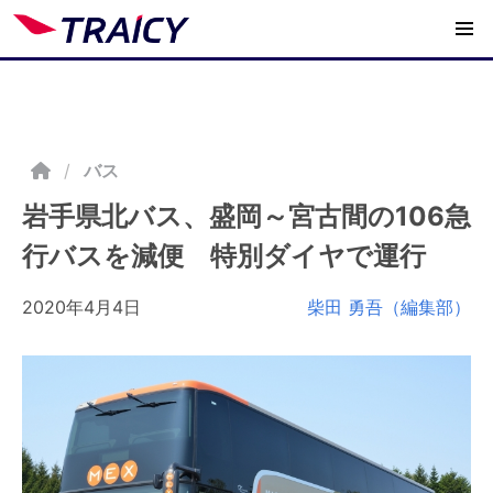
/
バス
岩手県北バス、盛岡～宮古間の106急
行バスを減便 特別ダイヤで運行
2020年4月4日
柴田 勇吾（編集部）