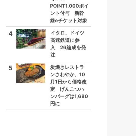
POINT1,000ポイ
ント付与 新幹
線eチケット対象
イタロ、ドイツ
4
高速鉄道に参
入 26編成を発
注
炭焼きレストラ
5
ンさわやか、10
月1日から価格改
定 げんこつハ
ンバーグは1,680
円に