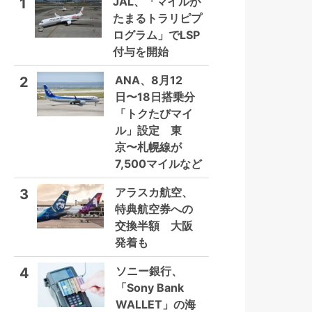
JAL、「マイルが
1
たまるトラリピプ
ログラム」でLSP
付与を開始
ANA、8月12
2
日〜18日搭乗分
「トクたびマイ
ル」設定 東
京〜札幌線が
7,500マイルなど
アラスカ航空、
3
特典航空券への
交換半額 大阪
発着も
ソニー銀行、
4
「Sony Bank
WALLET」の海