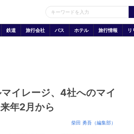
鉄道
旅行会社
バス
ホテル
旅行情報
リ
マイレージ、4社へのマイ
来年2月から
柴田 勇吾（編集部）