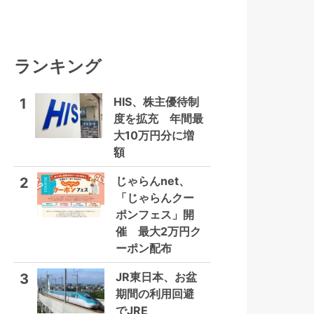
ランキング
HIS、株主優待制
1
度を拡充 年間最
大10万円分に増
額
じゃらんnet、
2
「じゃらんクー
ポンフェス」開
催 最大2万円ク
ーポン配布
JR東日本、お盆
3
期間の利用回避
でJRE