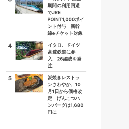
期間の利用回避
でJRE
POINT1,000ポイ
ント付与 新幹
線eチケット対象
イタロ、ドイツ
4
高速鉄道に参
入 26編成を発
注
炭焼きレストラ
5
ンさわやか、10
月1日から価格改
定 げんこつハ
ンバーグは1,680
円に