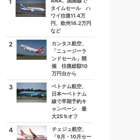
ANA、国際線で
1
タイムセール ハ
ワイ往復11.4万
円、欧州16.2万円
など
カンタス航空、
2
「ニュージーラ
ンドセール」開
催 往復総額10
万円台から
ベトナム航空、
3
日本〜ベトナム
線で早期予約キ
ャンペーン 最
大25％オフ
チェジュ航空、
4
「9月・10月セー