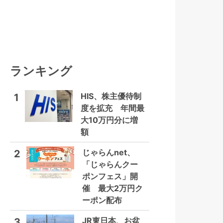
ランキング
HIS、株主優待制
1
度を拡充 年間最
大10万円分に増
額
じゃらんnet、
2
「じゃらんクー
ポンフェス」開
催 最大2万円ク
ーポン配布
JR東日本、お盆
3