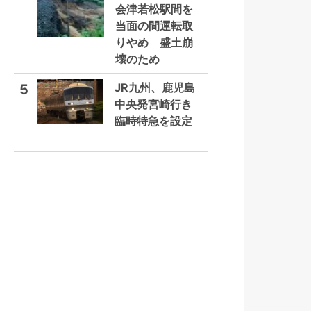
会津若松駅間を
当面の間運転取
りやめ 盛土崩
壊のため
JR九州、鹿児島
5
中央発宮崎行き
臨時特急を設定