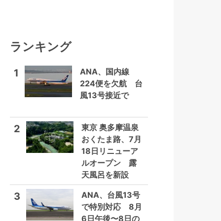
ランキング
ANA、国内線
1
224便を欠航 台
風13号接近で
東京 奥多摩温泉
2
おくたま路、7月
18日リニューア
ルオープン 露
天風呂を新設
ANA、台風13号
3
で特別対応 8月
6日午後〜8日の