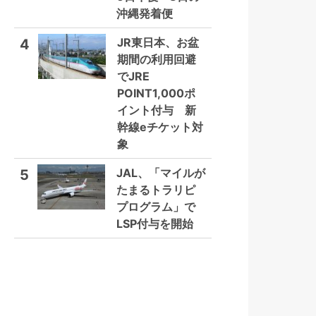
沖縄発着便
JR東日本、お盆
4
期間の利用回避
でJRE
POINT1,000ポ
イント付与 新
幹線eチケット対
象
JAL、「マイルが
5
たまるトラリピ
プログラム」で
LSP付与を開始