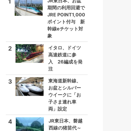
JR東日本、お盆
1
期間の利用回避で
JRE POINT1,000
ポイント付与 新
幹線eチケット対
象
イタロ、ドイツ
2
高速鉄道に参
入 26編成を発
注
東海道新幹線、
3
お盆とシルバー
ウイークに「お
子さま連れ車
両」設定
JR東日本、磐越
4
西線の猪苗代～