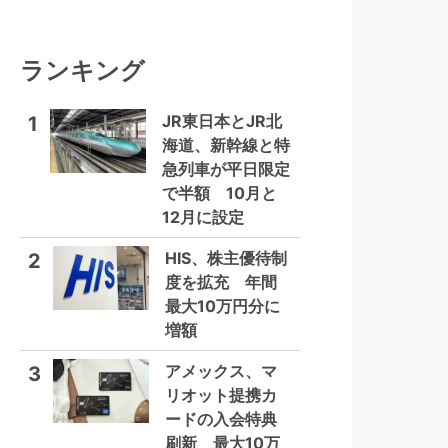
ランキング
JR東日本とJR北
1
海道、新幹線と特
急列車が平日限定
で半額 10月と
12月に設定
HIS、株主優待制
2
度を拡充 年間
最大10万円分に
増額
アメックス、マ
3
リオット提携カ
ードの入会特典
刷新 最大10万