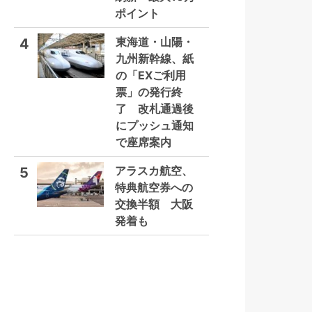
ポイント
東海道・山陽・
4
九州新幹線、紙
の「EXご利用
票」の発行終
了 改札通過後
にプッシュ通知
で座席案内
アラスカ航空、
5
特典航空券への
交換半額 大阪
発着も