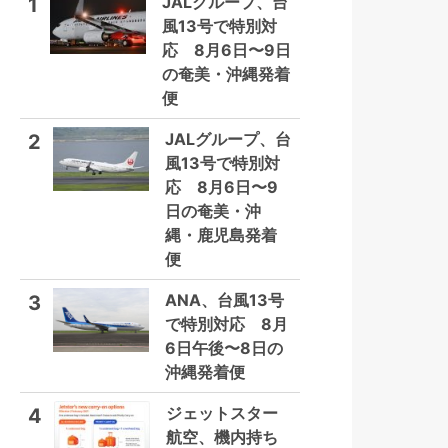
JALグループ、台
1
風13号で特別対
応 8月6日〜9日
の奄美・沖縄発着
便
JALグループ、台
2
風13号で特別対
応 8月6日〜9
日の奄美・沖
縄・鹿児島発着
便
ANA、台風13号
3
で特別対応 8月
6日午後〜8日の
沖縄発着便
ジェットスター
4
航空、機内持ち