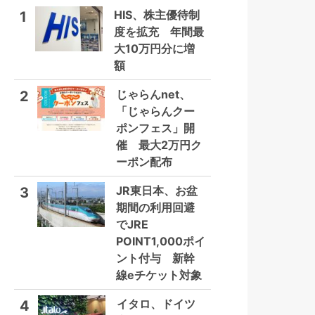
HIS、株主優待制
1
度を拡充 年間最
大10万円分に増
額
じゃらんnet、
2
「じゃらんクー
ポンフェス」開
催 最大2万円ク
ーポン配布
JR東日本、お盆
3
期間の利用回避
でJRE
POINT1,000ポイ
ント付与 新幹
線eチケット対象
イタロ、ドイツ
4