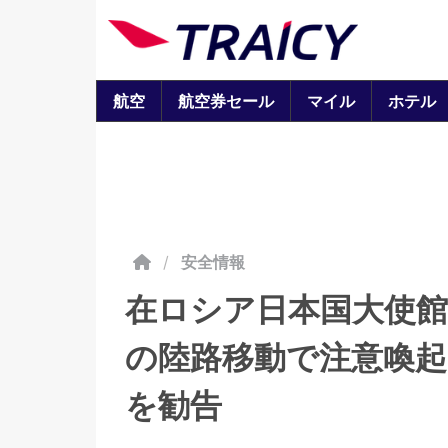
航空
航空券セール
マイル
ホテル
/
安全情報
在ロシア日本国大使
の陸路移動で注意喚起
を勧告