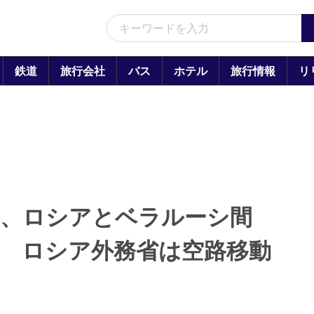
鉄道
旅行会社
バス
ホテル
旅行情報
リ
館、ロシアとベラルーシ間
 ロシア外務省は空路移動