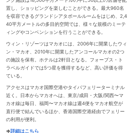
ング施設は18,500平方メートルの中に50以上の店舗を配
置し、ショッピングを楽しむことができる。最大960名
を収容できるグランドシアタボールルームをはじめ、2,4
40平方メートルの多目的空間では、様々な規模のミーテ
ィングやコンベンションを行うことができる。
ウィン・リゾーツはマカオには、2006年に開業したウィ
ン・マカオ、2010年に開業したアンコールマカオの2つ
の施設を保有。ホテルは2軒目となる。フォーブス・ト
ラベルガイドでは5つ星を獲得するなど、高い評価を得
ている。
アクセスはマカオ国際空港やタイパフェリーターミナル
近く。日本からマカオへは、東京/成田・大阪/関西〜マ
カオ線は毎日、福岡〜マカオ線は週4便をマカオ航空が
直行便で結んでいるほか、香港国際空港経由でフェリー
の利用が便利。
⇒
詳細はこちら