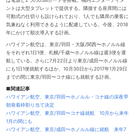
は電源と2つのUSBポートを搭載。機内エンターテイメ
ントは大型タブレットで提供する。隣接する座席間には
可動式の仕切りも設けられており、1人でも隣席の乗客に
気兼ねなく利用できるように配慮している。今後、2018
年にかけて順次導入する計画。
ハワイアン航空は、東京/羽田・大阪/関西〜ホノルル線
をそれぞれ1日1便、札幌/千歳〜ホノルル線は週3便を運
航している。さらに7月22日より東京/成田〜ホノルル線
にも1日1便就航するほか、10月30日から2017年1月29日
までの間に東京/羽田〜コナ線にも就航する計画。
■関連記事
ハワイアン航空、東京/羽田〜ホノルル・コナ線の深夜早
朝発着枠割り当て決定
ハワイアン航空、東京/羽田〜コナ線就航 10月から来年
1月の間にも
ハワイアン航空、東京/成田〜ホノルル線に就航 来年7