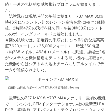
続く一連の包括的な試験飛行プログラムが始まりまし
た。
試験飛行は現地時間の午前に始まり、737 MAX 8は9
時46分にワシントン州のレントン空港を北に向けて離陸
後、2時間47分の飛行を経て同・午後0時33分にシアト
ルのボーイングフィールドに着陸しました。
今回の試験では、初飛行の手順としては標準的な最高高
度7,620メートル（25,000フィート）、時速250海里
（約288マイル、463キロメートル）に到達。操縦士2名
がシステムと機体構造をテストする間、機内に搭載され
た機器からはシアトルの地上チームにリアルタイムでデ
ータが送信されました。
初飛行に成功したボーイング737 MAX 8 資料提供:Boeing
最新鋭の737 MAX 8は737 MAXファミリー最初の機種
で、エンジンにCFMインターナショナル社の最新型LEA
P-1B、翼端板にアドバンスト・テクノロジー・ウィング