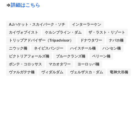
⇒
詳細はこちら
AJハケット・スカイパーク・ソチ
インターラーケン
カイヴォプイスト
ケルンブライン・ダム
ザ・ラスト・リゾート
トリップアドバイザー（Tripadvisor）
ドナウタワー
ナバホ橋
ニウック橋
ネイビスバンジー
ハイスチール橋
ハンセン橋
ビクトリアフォールズ橋
ブルークランズ橋
ペリーン橋
ポンテ・コロッサス
マカオタワー
ヨーロッパ橋
ヴァルガテナ橋
ヴィダルダム
ヴェルザスカ・ダム
竜神大吊橋