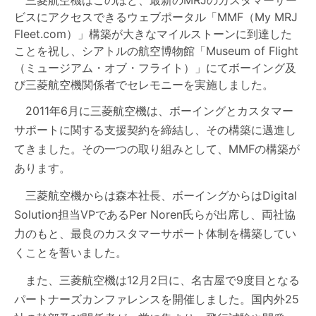
三菱航空機はこのほど、最新のMRJのカスタマーサー
ビスにアクセスできるウェブポータル「MMF（My MRJ
Fleet.com）」構築が大きなマイルストーンに到達した
ことを祝し、シアトルの航空博物館「Museum of Flight
（ミュージアム・オブ・フライト）」にてボーイング及
び三菱航空機関係者でセレモニーを実施しました。
2011年6月に三菱航空機は、ボーイングとカスタマー
サポートに関する支援契約を締結し、その構築に邁進し
てきました。その一つの取り組みとして、MMFの構築が
あります。
三菱航空機からは森本社長、ボーイングからはDigital
Solution担当VPであるPer Noren氏らが出席し、両社協
力のもと、最良のカスタマーサポート体制を構築してい
くことを誓いました。
また、三菱航空機は12月2日に、名古屋で9度目となる
パートナーズカンファレンスを開催しました。国内外25