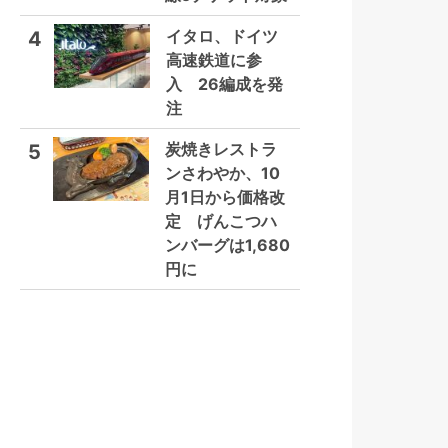
イタロ、ドイツ
4
高速鉄道に参
入 26編成を発
注
炭焼きレストラ
5
ンさわやか、10
月1日から価格改
定 げんこつハ
ンバーグは1,680
円に