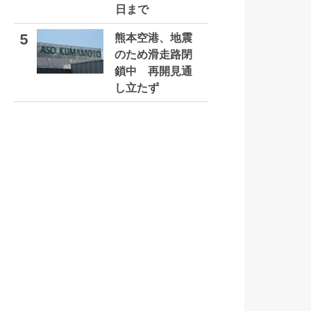
日まで
熊本空港、地震
5
のため滑走路閉
鎖中 再開見通
し立たず