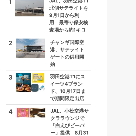
JAL、羽田空港T1
1
北側サテライトを
9月1日から利
用 最寄り保安検
査場から約1キロ
チャンギ国際空
2
港、サテライト
ゲートの供用開
始
羽田空港T1にス
3
イーツ4ブラン
ド、10月17日ま
で期間限定出店
JAL、小松空港サ
4
クララウンジで
「白えびビーバ
ー」提供 8月31