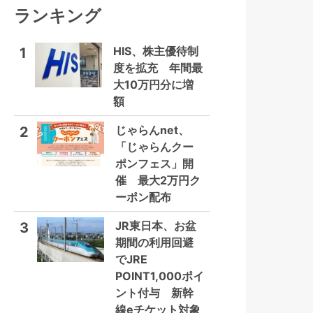
ランキング
HIS、株主優待制
1
度を拡充 年間最
大10万円分に増
額
じゃらんnet、
2
「じゃらんクー
ポンフェス」開
催 最大2万円ク
ーポン配布
JR東日本、お盆
3
期間の利用回避
でJRE
POINT1,000ポイ
ント付与 新幹
線eチケット対象