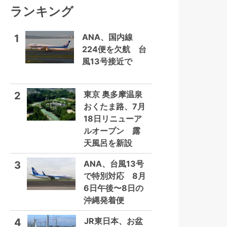
ランキング
ANA、国内線
1
224便を欠航 台
風13号接近で
東京 奥多摩温泉
2
おくたま路、7月
18日リニューア
ルオープン 露
天風呂を新設
ANA、台風13号
3
で特別対応 8月
6日午後〜8日の
沖縄発着便
JR東日本、お盆
4