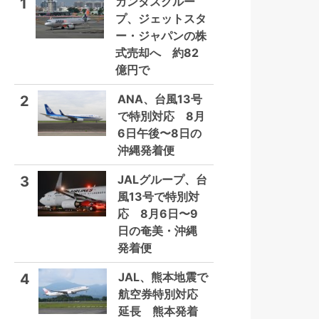
カンタスグルー
1
プ、ジェットスタ
ー・ジャパンの株
式売却へ 約82
億円で
ANA、台風13号
2
で特別対応 8月
6日午後〜8日の
沖縄発着便
JALグループ、台
3
風13号で特別対
応 8月6日〜9
日の奄美・沖縄
発着便
JAL、熊本地震で
4
航空券特別対応
延長 熊本発着