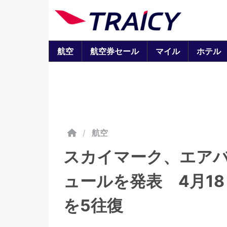
航空
航空券セール
マイル
ホテル
/
航空
スカイマーク、エアバ
ュールを発表 4月1
を5往復