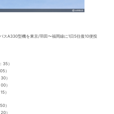
バスA330型機を東京/羽田〜福岡線に1日5往復10便投
：35）
05）
：30）
：00）
15）
50）
：20）